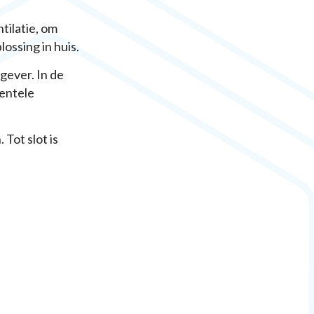
tilatie, om
ossing in huis.
gever. In de
dentele
Tot slot is