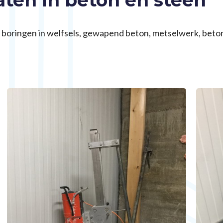
ten in beton en steen
e boringen in welfsels, gewapend beton, metselwerk, bet